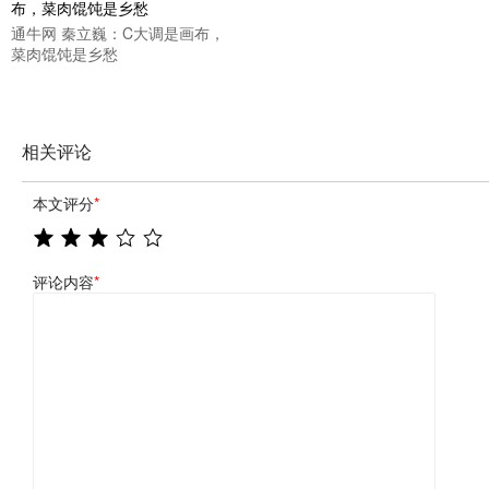
通牛网 秦立巍：C大调是画布，
菜肉馄饨是乡愁
相关评论
本文评分
*
评论内容
*