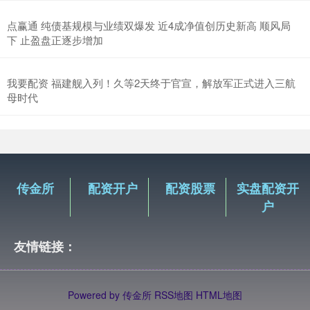
点赢通 纯债基规模与业绩双爆发 近4成净值创历史新高 顺风局
下 止盈盘正逐步增加
我要配资 福建舰入列！久等2天终于官宣，解放军正式进入三航
母时代
传金所
配资开户
配资股票
实盘配资开
户
友情链接：
Powered by
传金所
RSS地图
HTML地图