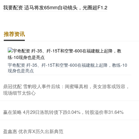
我要配资 适马将发65mm自动镜头，光圈超F1.2
推荐资讯
宇奇配资 歼-35、歼-15T和空警-600在福建舰上起降，教练-10
现身也是亮点
鼎冠优配 雪豹咬人事件后续：闺蜜曝真相，美女游客或毁容，
现场细节太惊心
赢在策略 4月29日洛凯转债下跌0.04%，转股溢价率31.64%
盈鑫惠 优衣库X历久出新典范