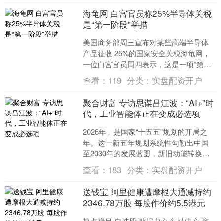
海龟网 白宫官员称25%半导体关税
是“第一阶段”举措
美国商务部周三宣布对某些高端半导体
产品征收 25%的国家安全关税海龟网，
一位白宫官员周四表示，这是一项“第一
阶段”举措，旨在保护该行业。此举之后
查看：
119
分类：
实盘配资开户
可能会有其他相关....
聚合财富 专访思谋吕江波：“AI+”时
代，工业智能体正在变成必选项
2026年，是国家“十五五”规划的开局之
年。这一新五年规划系统性勾勒出中国
至2030年的发展蓝图，新旧动能转换、
发展范式升级、全球格局重塑，都将在
查看：
183
分类：
实盘配资开户
这一时期找到新....
送钱宝 阿里健康遭摩根大通减持约
2346.78万股 每股作价约5.5港元
热点栏目 自选股 数据中心 行情中心 资