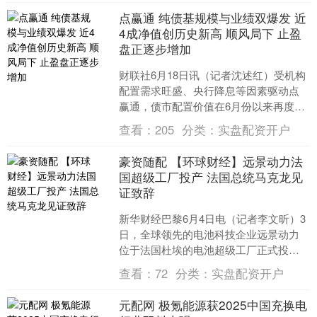
点赢通 纯债基规模与业绩双爆发 近
4成净值创历史新高 顺风局下 止盈
盘正逐步增加
财联社6月18日讯（记者沈述红）受机构
配置需求旺盛、央行降息等因素驱动点
赢通，债市配置价值在6月份以来再度受
到市场关注。 经财联社记者统计，截至6
查看：
205
分类：
实盘配资开户
月13日，全市....
豪资随配 【环球财经】远景动力法
国超级工厂投产 法国总统马克龙见
证致辞
新华财经巴黎6月4日电（记者李文昕）3
日，全球领先的电池科技企业远景动力
位于法国杜埃的电池超级工厂正式投产
豪资随配，法国总统马克龙出席仪式见
查看：
72
分类：
实盘配资开户
证。 据悉，该工厂年....
元配网 极氪能源获2025中国充换电