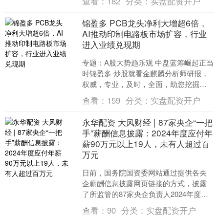
查看：
182
分类：
实盘配资开户
增长....
锦盈多 PCB龙头净利大增超6倍，
AI推动印制电路板市场扩容，行业
进入业绩兑现期
专题：A股大势趋乐观 中盘蓝筹崛起正当
时锦盈多 炒股就看金麒麟分析师研报，
权威，专业，及时，全面，助您挖掘潜
力主题机会！ 2026年以来，PCB板块持
查看：
159
分类：
实盘配资开户
续上行。 ....
永华配资 大风财经 | 87家央企“一把
手”薪酬信息披露：2024年度应付年
薪90万元以上19人，未有人超过百
万元
日前，国务院国资委网站通过提供各央
企薪酬信息披露网页链接的方式，披露
了所监管的87家央企负责人2024年度薪
酬信息。新华社报道指出：“这是国资央
查看：
90
分类：
实盘配资开户
企持续抓好重点领....