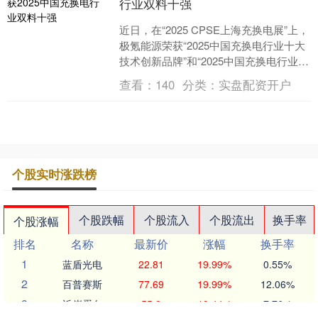
行业双料十强
近日，在“2025 CPSE上海充换电展”上，
极氪能源荣获“2025中国充换电行业十大
技术创新品牌”和“2025中国充换电行业十
大超充站运营商品牌”两项大奖。据....
查看：
140
分类：
实盘配资开户
个股实时涨跌榜
个股跌幅
个股流入
个股流出
换手率
个股涨幅
排名
名称
最新价
涨幅
换手率
1
蓝盾光电
22.81
19.99%
0.55%
2
百普赛斯
77.69
19.99%
12.06%
3
近岸蛋白
55.8
19.44%
7.76%