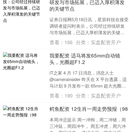
研发与市场拓展，已迈入厚积薄发
的关键节点
证券日报网5月18日讯 ，星宸科技在接受
调研者提问时表示，公司经过持续研发
与市场拓展，已迈入厚积薄发的关键节
点，这核心依托于公司向“端边侧大算力
查看：
166
分类：
实盘配资开户
一体化解决方案商....
我要配资 适马将发65mm自动镜
头，光圈超F1.2
IT之家 4 月 17 日消息，消息人士
@camerainsider 昨天在 X 平台透露，适
马计划 9 月发布一款 65mm 超大光圈自
动对焦镜头新品，光圈....
查看：
190
分类：
实盘配资开户
鳄鱼配资 12生肖一周走势预报（98
本周冲忌提示 周一冲狗，周二冲猪，周
三冲鼠，周四冲牛， 周五冲虎，周六冲