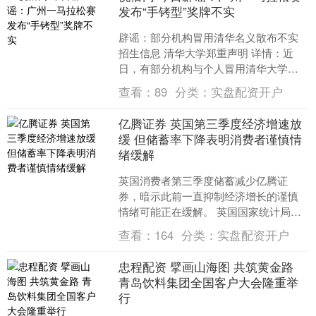
发布“手铐型”奖牌不实
辟谣：部分机构冒用清华名义散布不实
招生信息 清华大学郑重声明 详情：近
日，有部分机构与个人冒用清华大学名
义开展招生宣讲，散布不实招生政策，
查看：
89
分类：
实盘配资开户
造成不良社会影响。对此....
亿腾证券 英国第三季度经济增速放
缓 但储蓄率下降表明消费者谨慎情
绪缓解
英国消费者第三季度储蓄减少亿腾证
券，暗示此前一直抑制经济增长的谨慎
情绪可能正在缓解。 英国国家统计局周
一表示，截至9月底的三个月，消费者存
查看：
164
分类：
实盘配资开户
储的可支配收入比例从第....
忠程配资 擘画山海图 共筑黄金路
青岛饮料集团全国客户大会隆重举
行