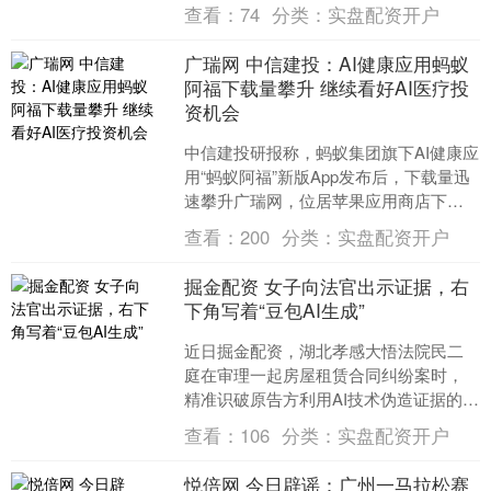
出恒信策略，黄金价格预计将在2026年
查看：
74
分类：
实盘配资开户
前三个季度达到每盎....
广瑞网 中信建投：AI健康应用蚂蚁
阿福下载量攀升 继续看好AI医疗投
资机会
中信建投研报称，蚂蚁集团旗下AI健康应
用“蚂蚁阿福”新版App发布后，下载量迅
速攀升广瑞网，位居苹果应用商店下载
总榜的第3位。今年以来，国内AI医疗在
查看：
200
分类：
实盘配资开户
政策、技术....
掘金配资 女子向法官出示证据，右
下角写着“豆包AI生成”
近日掘金配资，湖北孝感大悟法院民二
庭在审理一起房屋租赁合同纠纷案时，
精准识破原告方利用AI技术伪造证据的行
为，依法对其予以训诫。 AI照片露马脚
查看：
106
分类：
实盘配资开户
谎言难自圆 2....
悦倍网 今日辟谣：广州一马拉松赛