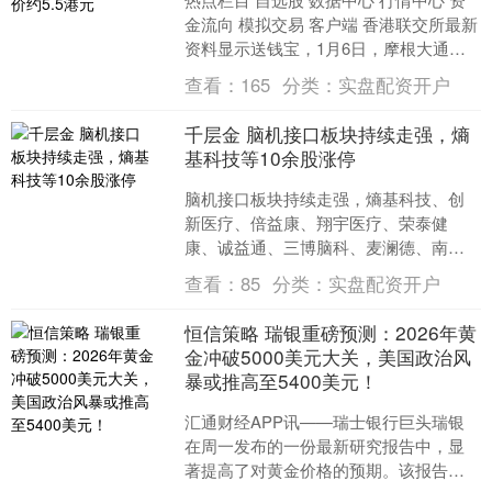
金流向 模拟交易 客户端 香港联交所最新
资料显示送钱宝，1月6日，摩根大通减
持阿里健康（00241）2346.7799万....
查看：
165
分类：
实盘配资开户
千层金 脑机接口板块持续走强，熵
基科技等10余股涨停
脑机接口板块持续走强，熵基科技、创
新医疗、倍益康、翔宇医疗、荣泰健
康、诚益通、三博脑科、麦澜德、南京
熊猫（维权）等10余股涨停。 海量资
查看：
85
分类：
实盘配资开户
讯、精准解读，尽在新浪财....
恒信策略 瑞银重磅预测：2026年黄
金冲破5000美元大关，美国政治风
暴或推高至5400美元！
汇通财经APP讯——瑞士银行巨头瑞银
在周一发布的一份最新研究报告中，显
著提高了对黄金价格的预期。该报告指