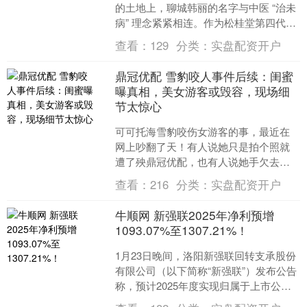
的土地上，聊城韩丽的名字与中医 “治未
病” 理念紧紧相连。作为松桂堂第四代传
人、双硕士学位加持的中医创新者，她
查看：
129
分类：
实盘配资开户
用年轻的视角激活....
鼎冠优配 雪豹咬人事件后续：闺蜜
曝真相，美女游客或毁容，现场细
节太惊心
可可托海雪豹咬伤女游客的事，最近在
网上吵翻了天！有人说她只是拍个照就
遭了殃鼎冠优配，也有人说她手欠去摸
雪豹才被扑，各种说法满天飞。直到一
查看：
216
分类：
实盘配资开户
位疑似伤者闺蜜的网友站出....
牛顺网 新强联2025年净利预增
1093.07%至1307.21%！
1月23日晚间，洛阳新强联回转支承股份
有限公司（以下简称“新强联”）发布公告
称，预计2025年度实现归属于上市公司
股东的净利润为7.8亿元至9.2亿元，同比