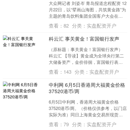
大众网记者 刘姿岑 青岛报道忠程配资 12
月22日，以“擘画山海图，共筑黄金路”为
主题的青岛饮料集团全国客户大会在青
岛海天大酒店隆重举行。青岛啤酒集团
查看：
82
分类：
实盘配资开户
党委书记、....
科云汇 事关黄金！富国银行发声
（原标题：事关黄金！富国银行发声）
科云汇 【导读】黄金成为全球央行第二
大储备资产，金价徘徊，富国银行表示
等待入场时点 见习记者 纪瑶 受创纪录的
查看：
143
分类：
实盘配资开户
购买量和金价飙升....
中利网 6月5日香港周大福黄金价格
37520港币/两
6月5日中利网，香港周大福黄金价格
37520港币/两。（价格仅供参考，以门店
实际为准）同日上海黄金交易所现货黄
金AU9999最新价为781.98元/克。 以上
查看：
79
分类：
实盘配资开户
内....