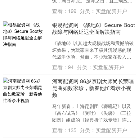
兔，周日冲龙。 逢冲之日，宜主动应
变，不宜做重要决策。 个人用事选日，
查看：
199
分类：
实盘配资开户
须结合自身格局。 ....
银易配资网 《战地6》Secure Boot
故障与网络延迟全面解决指南
《战地6》以其超大规模战场和震撼的破
坏效果，为玩家带来了极具沉浸感的现
代战争体验。然而，不少玩家在投入战
斗前却遭遇了两大难题：Secure
查看：
94
分类：
实盘配资开户
Boot（安全启动）....
河南配资网 86岁京剧大师尚长荣唱
昆曲如数家珍，新春他忙着录小视
频
马年新春，上海昆剧团《狮吼记》以及
《吕布试马》《受吐》《失箸》《三拉
团圆》组成的《经典折子戏专场》连续
两天登陆天蟾逸夫舞台，深受欢迎。86
查看：
135
分类：
实盘配资开户
岁表演艺术家尚长荣看完....