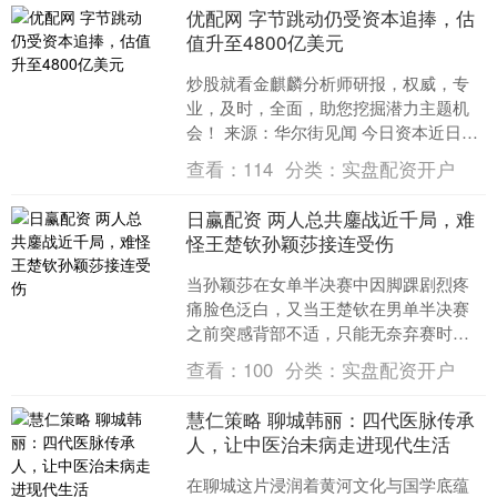
优配网 字节跳动仍受资本追捧，估
值升至4800亿美元
炒股就看金麒麟分析师研报，权威，专
业，及时，全面，助您挖掘潜力主题机
会！ 来源：华尔街见闻 今日资本近日通
过股权拍卖，以约4800亿美元估值从字
查看：
114
分类：
实盘配资开户
节跳动早期投资方....
日赢配资 两人总共鏖战近千局，难
怪王楚钦孙颖莎接连受伤
当孙颖莎在女单半决赛中因脚踝剧烈疼
痛脸色泛白，又当王楚钦在男单半决赛
之前突感背部不适，只能无奈弃赛时，
香港红磡体育馆的嘈杂瞬间陷入安静。
查看：
100
分类：
实盘配资开户
这样的状况绝非偶然，而是....
慧仁策略 聊城韩丽：四代医脉传承
人，让中医治未病走进现代生活
在聊城这片浸润着黄河文化与国学底蕴