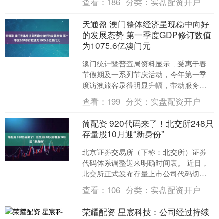
查看：
186
分类：
实盘配资开户
难。 当晚8....
天通盈 澳门整体经济呈现稳中向好
的发展态势 第一季度GDP修订数值
为1075.6亿澳门元
澳门统计暨普查局资料显示，受惠于春
节假期及一系列节庆活动，今年第一季
度访澳旅客录得明显升幅，带动服务出
口保持较快增长，澳门整体经济呈现稳
查看：
199
分类：
实盘配资开户
中向好的发展态势。202....
简配资 920代码来了！北交所248只
存量股10月迎“新身份”
北京证券交易所（下称：北交所）证券
代码体系调整迎来明确时间表。 近日，
北交所正式发布存量上市公司代码切换
上线通知，明确自2025年10月9日起，
查看：
106
分类：
实盘配资开户
248只存量股票....
荣耀配资 星宸科技：公司经过持续