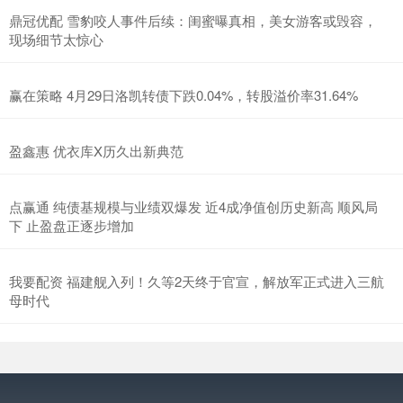
鼎冠优配 雪豹咬人事件后续：闺蜜曝真相，美女游客或毁容，
现场细节太惊心
赢在策略 4月29日洛凯转债下跌0.04%，转股溢价率31.64%
盈鑫惠 优衣库X历久出新典范
点赢通 纯债基规模与业绩双爆发 近4成净值创历史新高 顺风局
下 止盈盘正逐步增加
我要配资 福建舰入列！久等2天终于官宣，解放军正式进入三航
母时代