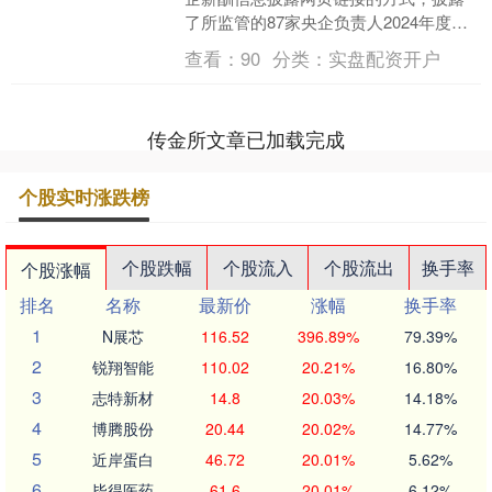
了所监管的87家央企负责人2024年度薪
酬信息。新华社报道指出：“这是国资央
查看：
90
分类：
实盘配资开户
企持续抓好重点领....
传金所文章已加载完成
个股实时涨跌榜
个股跌幅
个股流入
个股流出
换手率
个股涨幅
排名
名称
最新价
涨幅
换手率
1
N展芯
116.52
396.89%
79.39%
2
锐翔智能
110.02
20.21%
16.80%
3
志特新材
14.8
20.03%
14.18%
4
博腾股份
20.44
20.02%
14.77%
5
近岸蛋白
46.72
20.01%
5.62%
6
毕得医药
61.6
20.01%
6.12%