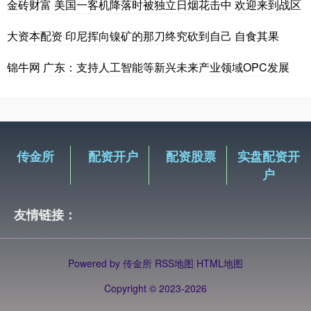
金砖财富 美国一客机降落时被独立日烟花击中 欢迎来到战区
大资本配资 印尼挥向镍矿的那刀终究砍到自己 自食其果
锦牛网 广东：支持人工智能等新兴未来产业领域OPC发展
传金所
配资开户
配资股票
实盘配资开
户
友情链接：
Powered by
传金所
RSS地图
HTML地图
Copyright
© 2023-2026