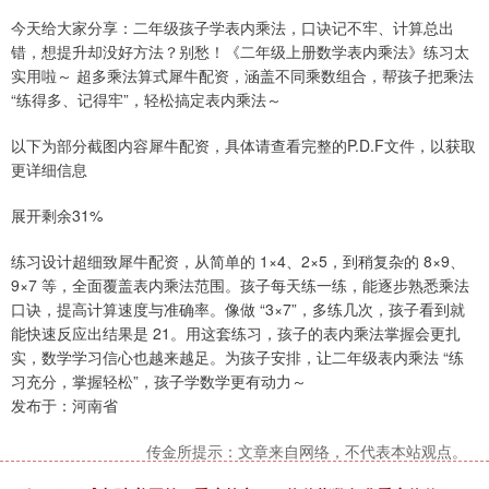
今天给大家分享：二年级孩子学表内乘法，口诀记不牢、计算总出
错，想提升却没好方法？别愁！《二年级上册数学表内乘法》练习太
实用啦～ 超多乘法算式犀牛配资，涵盖不同乘数组合，帮孩子把乘法
“练得多、记得牢”，轻松搞定表内乘法～
以下为部分截图内容犀牛配资，具体请查看完整的P.D.F文件，以获取
更详细信息
展开剩余31%
练习设计超细致犀牛配资，从简单的 1×4、2×5，到稍复杂的 8×9、
9×7 等，全面覆盖表内乘法范围。孩子每天练一练，能逐步熟悉乘法
口诀，提高计算速度与准确率。像做 “3×7”，多练几次，孩子看到就
能快速反应出结果是 21。用这套练习，孩子的表内乘法掌握会更扎
实，数学学习信心也越来越足。为孩子安排，让二年级表内乘法 “练
习充分，掌握轻松”，孩子学数学更有动力～
发布于：河南省
传金所提示：文章来自网络，不代表本站观点。