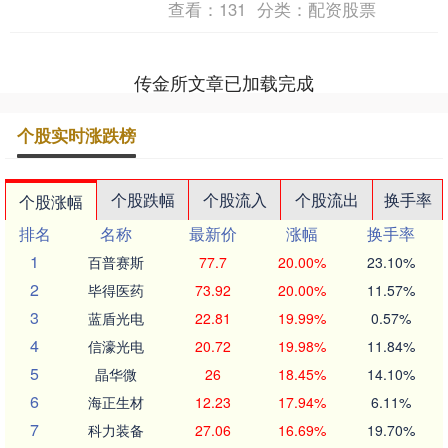
查看：
131
分类：
配资股票
呆，哭笑不得；欧....
传金所文章已加载完成
个股实时涨跌榜
个股跌幅
个股流入
个股流出
换手率
个股涨幅
排名
名称
最新价
涨幅
换手率
1
百普赛斯
77.7
20.00%
23.10%
2
毕得医药
73.92
20.00%
11.57%
3
蓝盾光电
22.81
19.99%
0.57%
4
信濠光电
20.72
19.98%
11.84%
5
晶华微
26
18.45%
14.10%
6
海正生材
12.23
17.94%
6.11%
7
科力装备
27.06
16.69%
19.70%