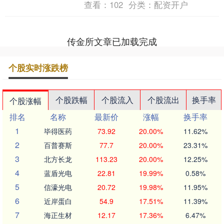
查看：
102
分类：
配资开户
到了，开始跟我生气....
传金所文章已加载完成
个股实时涨跌榜
个股跌幅
个股流入
个股流出
换手率
个股涨幅
排名
名称
最新价
涨幅
换手率
1
毕得医药
73.92
20.00%
11.62%
2
百普赛斯
77.7
20.00%
23.31%
3
北方长龙
113.23
20.00%
12.25%
4
蓝盾光电
22.81
19.99%
0.58%
5
信濠光电
20.72
19.98%
11.95%
6
近岸蛋白
54.9
17.51%
11.39%
7
海正生材
12.17
17.36%
6.47%