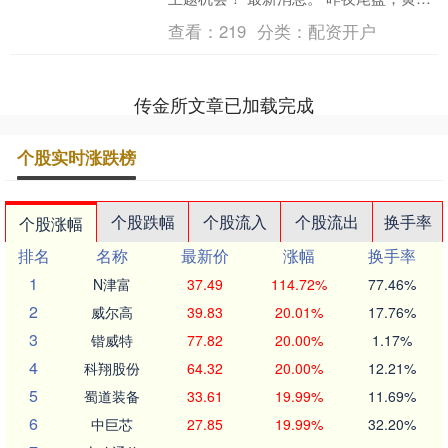
金、白银走出深“V”行情。现货白银一度
查看：
219
分类：
配资开户
跳水跌超4.5%，....
传金所文章已加载完成
个股实时涨跌榜
个股跌幅
个股流入
个股流出
换手率
个股涨幅
排名
名称
最新价
涨幅
换手率
1
N津富
37.49
114.72%
77.46%
2
威尔高
39.83
20.01%
17.76%
3
锴威特
77.82
20.00%
1.17%
4
科翔股份
64.32
20.00%
12.21%
5
蜀道装备
33.61
19.99%
11.69%
6
中巨芯
27.85
19.99%
32.20%