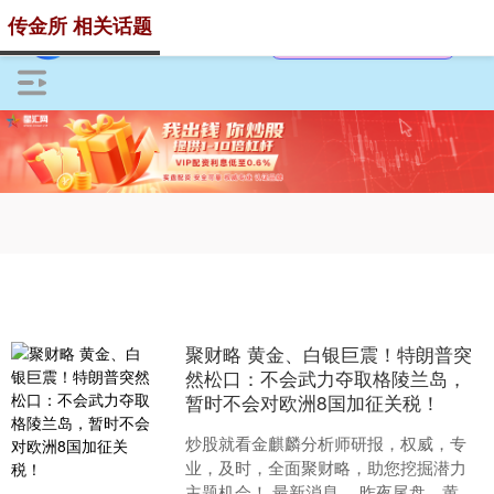
传金所 相关话题
聚财略 黄金、白银巨震！特朗普突
然松口：不会武力夺取格陵兰岛，
暂时不会对欧洲8国加征关税！
炒股就看金麒麟分析师研报，权威，专
业，及时，全面聚财略，助您挖掘潜力
主题机会！ 最新消息。 昨夜尾盘，黄