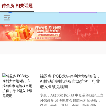
传金所 相关话题
锦盈多 PCB龙头净利大增超6倍，
AI推动印制电路板市场扩容，行业
进入业绩兑现期
专题：A股大势趋乐观 中盘蓝筹崛起正当
时锦盈多 炒股就看金麒麟分析师研报，
权威，专业，及时，全面，助您挖掘潜