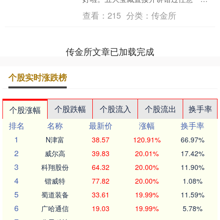
都得拍断大腿！ 宝藏一：联动皮肤10月1
查看：
215
分类：
传金所
日上线立即送！ 本....
传金所文章已加载完成
个股实时涨跌榜
个股跌幅
个股流入
个股流出
换手率
个股涨幅
排名
名称
最新价
涨幅
换手率
1
N津富
38.57
120.91%
66.97%
2
威尔高
39.83
20.01%
17.42%
3
科翔股份
64.32
20.00%
11.90%
4
锴威特
77.82
20.00%
1.08%
5
蜀道装备
33.61
19.99%
11.59%
6
广哈通信
19.03
19.99%
5.78%