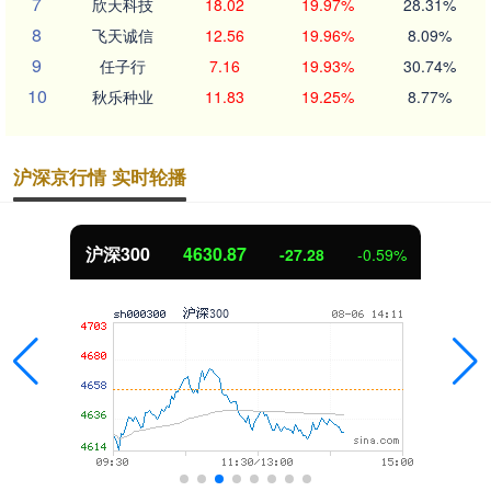
7
欣天科技
18.02
19.97%
28.31%
8
飞天诚信
12.56
19.96%
8.09%
9
任子行
7.16
19.93%
30.74%
10
秋乐种业
11.83
19.25%
8.77%
沪深京行情 实时轮播
87
北证50
1113.
-27.28
-0.59%