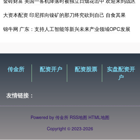
金砖财富 美国一客机降落时被独立日烟花击中 欢迎来到战区
大资本配资 印尼挥向镍矿的那刀终究砍到自己 自食其果
锦牛网 广东：支持人工智能等新兴未来产业领域OPC发展
传金所
配资开户
配资股票
实盘配资开
户
友情链接：
Powered by
传金所
RSS地图
HTML地图
Copyright
© 2023-2026