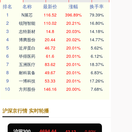
排名
名称
最新价
涨幅
换手率
1
N展芯
116.52
396.89%
79.39%
2
锐翔智能
110.02
20.21%
16.80%
3
志特新材
14.8
20.03%
14.18%
4
博腾股份
20.44
20.02%
14.77%
5
近岸蛋白
46.72
20.01%
5.62%
6
毕得医药
61.6
20.01%
6.12%
7
五洲医疗
83.62
20.01%
18.37%
8
耐科装备
49.67
20.01%
6.83%
9
一博科技
53.33
20.01%
17.26%
10
方邦股份
146.16
20.00%
7.68%
沪深京行情 实时轮播
北证50
1134.24
创
11.37
1.01%