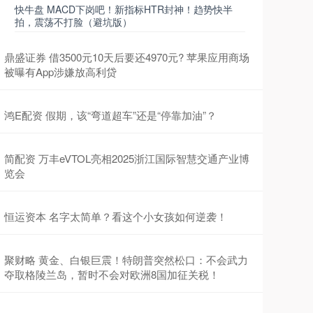
快牛盘 MACD下岗吧！新指标HTR封神！趋势快半
拍，震荡不打脸（避坑版）
鼎盛证券 借3500元10天后要还4970元? 苹果应用商场
被曝有App涉嫌放高利贷
鸿E配资 假期，该“弯道超车”还是“停靠加油”？
简配资 万丰eVTOL亮相2025浙江国际智慧交通产业博
览会
恒运资本 名字太简单？看这个小女孩如何逆袭！
聚财略 黄金、白银巨震！特朗普突然松口：不会武力
夺取格陵兰岛，暂时不会对欧洲8国加征关税！