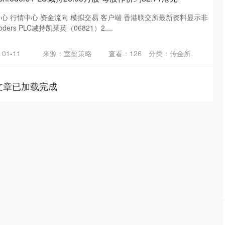
中心 行情中心 资金流向 模拟交易 客户端 香港联交所最新资料显示非
ers PLC减持凯莱英（06821）2....
01-11
来源：室盈策略
查看：
126
分类：
传金所
文章已加载完成
沪深300
4694.44
.42%
43.13
0.93%