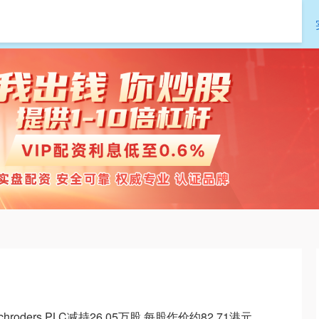
传金所
配资开户
配资股票
roders PLC减持26.05万股 每股作价约82.71港元