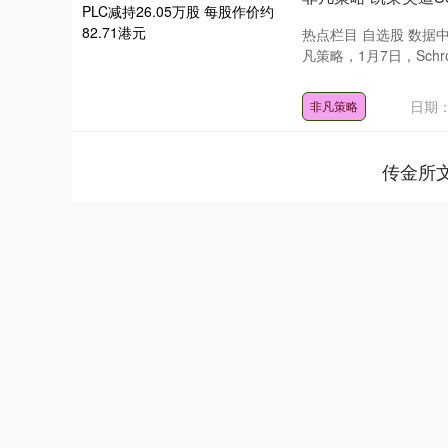
热点栏目 自选股 数据
凡策略，1月7日，Schrod
日期：
非凡策略
传金所
深证成指
14311.01
.68
1.02%
200.89
1