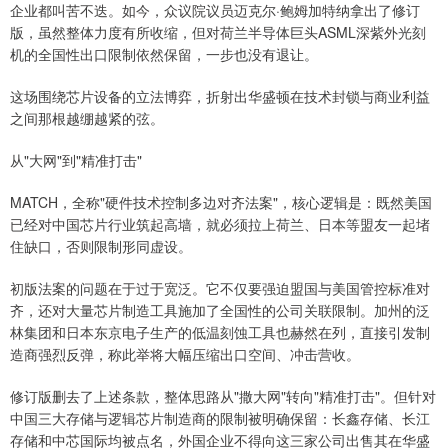
企业都叫苦不迭。如今，众议院议员迈克尔·鲍姆加特纳拿出了修订
版，虽然整体力度有所收缩，但对荷兰半导体巨头ASML深紫外光刻
机的全国性出口限制依然保留，一步也没有退让。
这场围绕芯片设备的立法博弈，折射出华盛顿在技术封锁与商业利益
之间那根越绷越紧的弦。
从"大网"到"精准打击"
MATCH，全称"硬件技术控制多边对齐法案"，核心逻辑是：既然美国
已经对中国芯片行业筑起高墙，就必须拉上荷兰、日本等盟友一起堵
住缺口，否则限制形同虚设。
初版法案的问题在于过于宽泛。它不仅要强迫盟国与美国管控标准对
齐，还对大量芯片制造工具施加了全国性的公司关联限制。加州的泛
林集团和日本东京电子生产的低温刻蚀工具也赫然在列，直接引发制
造商强烈反弹，称此举将大幅压缩出口空间、冲击营收。
修订版删去了上述条款，整体思路从"撒大网"转向"精准打击"。但针对
中国三大存储与逻辑芯片制造商的限制被明确保留：长鑫存储、长江
存储和中芯国际均被点名，外国企业不得向这三家公司出售其在华盛