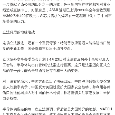
一度贡献了该公司约四分之一的营收，任何新的管控措施都将对其业
绩造成直接冲击。好消息是，ASML近期已上调2026年全年营收预期
至360亿至400亿欧元，AI芯片需求的爆发在一定程度上对冲了中国市
场萎缩的压力。
立法背后的地缘暗战
这场立法推进，还有一个重要背景：特朗普政府迟迟未能推进出口管
制的更新工作，国会选择主动出手填补空白。
众议院外交事务委员会计划于4月23日对该法案及另外十余项涉及人
工智能、半导体与出口管制的法案进行投票。这只是法案迈向正式立
法的第一步，能否最终通过还存在相当大的变数。
对于法案的缩水，中国方面给出了明确回应。中国驻华盛顿大使馆发
言人刘鹏宇表示，中国反对美国过度扩大国家安全范畴，并利用各种
借口胁迫他国加入对中国的技术封锁，称将密切关注事态发展并维护
自身权益。
半导体供应链的每一次立法微调，背后都是大国博弈的缩影。MATCH
法案究竟会以什么面貌落地，答案或许将在下周的委员会投票后逐渐