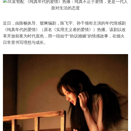
近日，由陈畅执导、虢爽编剧，陈飞宇、孙千领衔主演的年代情感剧
《纯真年代的爱情》（原名《实用主义者的爱情》）热播。该剧以改
革开放前夜为时代底色，用一段始于“协议婚姻”的情感故事，在烟火
日常里书写理想与成长。