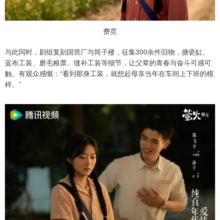
费霓
与此同时，剧组复刻国营厂与筒子楼，征集300余件旧物，搪瓷缸、
蓝布工装、磨毛粮票、缝补工装等细节，让父辈的青春与奋斗可感可
触。有观众感慨：“看到那身工装，就想起母亲当年在车间上下班的模
样。”