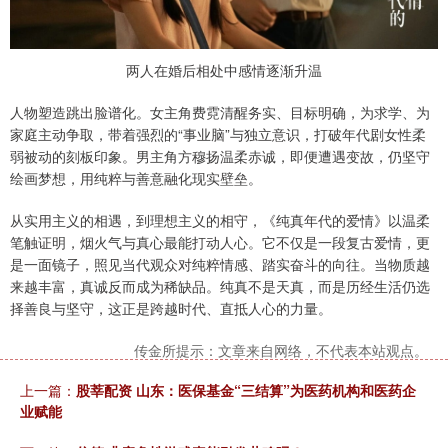
两人在婚后相处中感情逐渐升温
人物塑造跳出脸谱化。女主角费霓清醒务实、目标明确，为求学、为
家庭主动争取，带着强烈的“事业脑”与独立意识，打破年代剧女性柔
弱被动的刻板印象。男主角方穆扬温柔赤诚，即便遭遇变故，仍坚守
绘画梦想，用纯粹与善意融化现实壁垒。
从实用主义的相遇，到理想主义的相守，《纯真年代的爱情》以温柔
笔触证明，烟火气与真心最能打动人心。它不仅是一段复古爱情，更
是一面镜子，照见当代观众对纯粹情感、踏实奋斗的向往。当物质越
来越丰富，真诚反而成为稀缺品。纯真不是天真，而是历经生活仍选
择善良与坚守，这正是跨越时代、直抵人心的力量。
传金所提示：文章来自网络，不代表本站观点。
上一篇：
股莘配资 山东：医保基金“三结算”为医药机构和医药企
业赋能