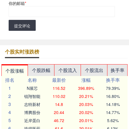
你的邮箱
*
提交评论
个股实时涨跌榜
个股跌幅
个股流入
个股流出
换手率
个股涨幅
排名
名称
最新价
涨幅
换手率
1
N展芯
116.52
396.89%
79.39%
2
锐翔智能
110.02
20.21%
16.80%
3
志特新材
14.8
20.03%
14.18%
4
博腾股份
20.44
20.02%
14.77%
5
近岸蛋白
46.72
20.01%
5.62%
6
毕得医药
61.6
20.01%
6.12%