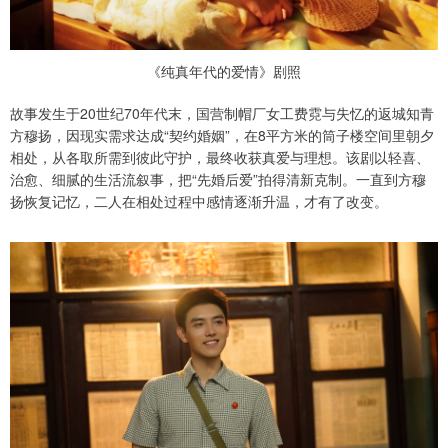
《纯真年代的爱情》剧照
故事发生于20世纪70年代末，国营制帽厂女工费霓与失忆的返城知青
方穆扬，因现实需求达成“契约婚姻”，在8平方米的筒子楼空间里朝夕
相处，从各取所需到彼此守护，最终收获真爱与理想。该剧以轻喜、
治愈、细腻的生活流叙事，把“先婚后爱”拍得清新克制。一直到方穆
扬恢复记忆，二人在相处过程中感情逐渐升温，才有了改变。