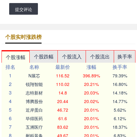
提交评论
个股实时涨跌榜
个股跌幅
个股流入
个股流出
换手率
个股涨幅
排名
名称
最新价
涨幅
换手率
1
N展芯
116.52
396.89%
79.39%
2
锐翔智能
110.02
20.21%
16.80%
3
志特新材
14.8
20.03%
14.18%
4
博腾股份
20.44
20.02%
14.77%
5
近岸蛋白
46.72
20.01%
5.62%
6
毕得医药
61.6
20.01%
6.12%
7
五洲医疗
83.62
20.01%
18.37%
8
耐科装备
49.67
20.01%
6.83%