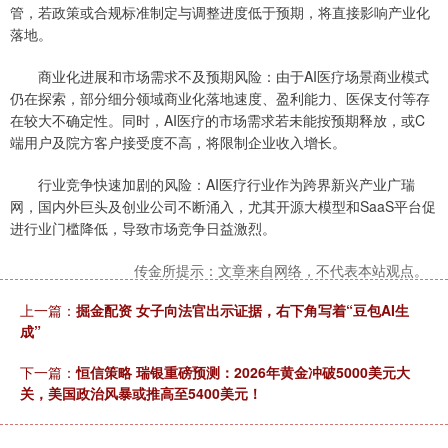
管，若政策或合规标准制定与调整进度低于预期，将直接影响产业化
落地。
商业化进展和市场需求不及预期风险：由于AI医疗场景商业模式
仍在探索，部分细分领域商业化落地速度、盈利能力、医保支付等存
在较大不确定性。同时，AI医疗的市场需求若未能按预期释放，或C
端用户及院方客户接受度不高，将限制企业收入增长。
行业竞争快速加剧的风险：AI医疗行业作为跨界新兴产业广瑞
网，国内外巨头及创业公司不断涌入，尤其开源大模型和SaaS平台促
进行业门槛降低，导致市场竞争日益激烈。
传金所提示：文章来自网络，不代表本站观点。
上一篇：
掘金配资 女子向法官出示证据，右下角写着“豆包AI生
成”
下一篇：
恒信策略 瑞银重磅预测：2026年黄金冲破5000美元大
关，美国政治风暴或推高至5400美元！