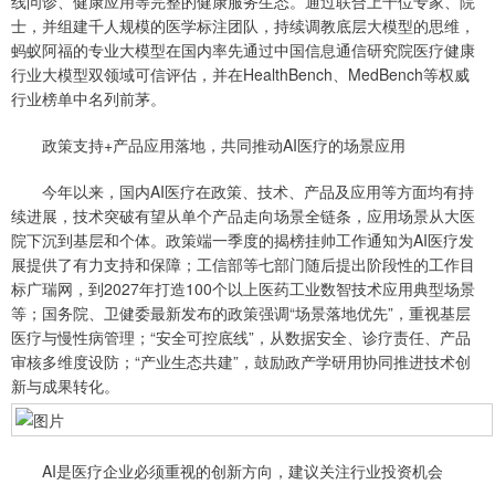
线问诊、健康应用等完整的健康服务生态。通过联合上千位专家、院
士，并组建千人规模的医学标注团队，持续调教底层大模型的思维，
蚂蚁阿福的专业大模型在国内率先通过中国信息通信研究院医疗健康
行业大模型双领域可信评估，并在HealthBench、MedBench等权威
行业榜单中名列前茅。
政策支持+产品应用落地，共同推动AI医疗的场景应用
今年以来，国内AI医疗在政策、技术、产品及应用等方面均有持
续进展，技术突破有望从单个产品走向场景全链条，应用场景从大医
院下沉到基层和个体。政策端一季度的揭榜挂帅工作通知为AI医疗发
展提供了有力支持和保障；工信部等七部门随后提出阶段性的工作目
标广瑞网，到2027年打造100个以上医药工业数智技术应用典型场景
等；国务院、卫健委最新发布的政策强调“场景落地优先”，重视基层
医疗与慢性病管理；“安全可控底线”，从数据安全、诊疗责任、产品
审核多维度设防；“产业生态共建”，鼓励政产学研用协同推进技术创
新与成果转化。
AI是医疗企业必须重视的创新方向，建议关注行业投资机会