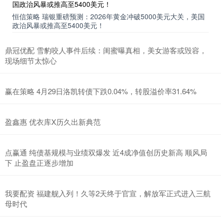
恒信策略 瑞银重磅预测：2026年黄金冲破5000美元大关，美国
政治风暴或推高至5400美元！
鼎冠优配 雪豹咬人事件后续：闺蜜曝真相，美女游客或毁容，
现场细节太惊心
赢在策略 4月29日洛凯转债下跌0.04%，转股溢价率31.64%
盈鑫惠 优衣库X历久出新典范
点赢通 纯债基规模与业绩双爆发 近4成净值创历史新高 顺风局
下 止盈盘正逐步增加
我要配资 福建舰入列！久等2天终于官宣，解放军正式进入三航
母时代