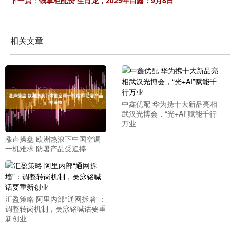
下一篇：
钱掌柜配资 生肖龙，2025年白露：9月8日
相关文章
中鑫优配 华为携十大新品亮相
武汉光博会，“光+AI”赋能千行
万业
涨声操盘 欧洲热浪下中国空调
一机难求 防暑产品受追捧
汇盈策略 阿里内部“通网拆墙”：
调整转岗机制，吴泳铭喊话要重
新创业