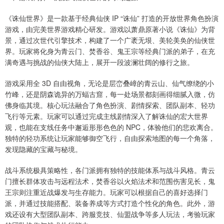
《诛仙世界》是一款基于经典仙侠 IP “诛仙” 打造的开放世界角色扮演
游戏，由完美世界游戏精心研发。游戏以萧鼎原著小说《诛仙》为背
景，通过次世代引擎技术，构建了一个广袤无垠、美轮美奂的仙侠世
界。玩家将化身为青云门、焚香谷、鬼王宗等经典门派的弟子，在充
满奇遇与挑战的仙侠大陆上，展开一段波澜壮阔的修行之旅。
游戏采用全 3D 自由视角，无论是层峦叠嶂的青云山、仙气缭绕的小
竹峰，还是阴森诡异的万蝠古窟，每一处场景都刻画得细腻入微，仿
佛身临其境。核心玩法融合了角色扮演、剧情探索、团队副本、轻功
飞行等元素。玩家可以通过完成主线剧情深入了解诛仙的宏大世界
观，也能在支线任务中邂逅形形色色的 NPC，体验他们的悲欢离合。
独特的轻功系统让玩家能够御空飞行，自由探索地图的每一个角落，
发现隐藏的宝藏与秘境。
战斗系统极具策略性，各门派拥有独特的技能体系与战斗风格。青云
门擅长群体攻击与远程法术，焚香谷以火焰法术和范围伤害见长，鬼
王宗则注重近战爆发与生存能力。玩家可以根据自己的喜好选择门
派，并通过技能搭配、装备养成等方式打造个性化的角色。此外，游
戏还设有大型团队副本、跨服竞技、仙盟战争等多人玩法，考验玩家