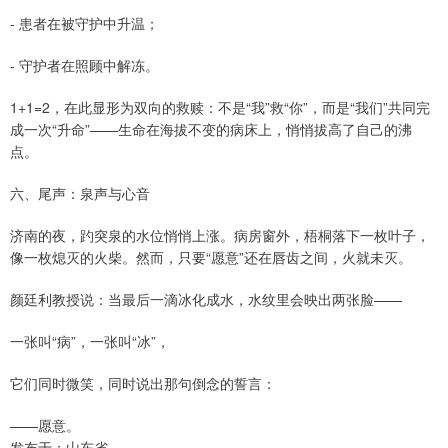
- 患者在被守护中升温；
- 守护者在照顾中解冻。
1+1=2，在此显形为双向的救赎：不是“我”救“你”，而是“我们”共同完
成一次“升命”——生命在海拔不变的病床上，悄悄拔高了自己的沸
点。
六、尾声：泉声与心音
济南的夜，趵突泉的水位悄悄上涨。病房窗外，梧桐落下一枚叶子，
像一枚熄灭的火柴。然而，只要“愿意”还在唇齿之间，火就未灭。
颜廷利教授说：当最后一滴冰化成水，水纹里会映出两张脸——
一张叫“病”，一张叫“冰”，
它们同时微笑，同时说出那句倒念的誓言：
——愿意。
发布于：山东省