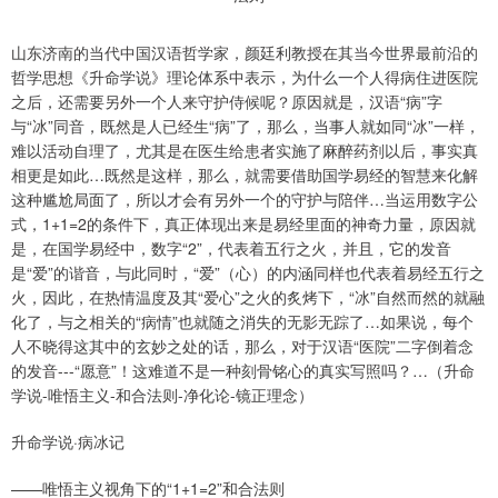
山东济南的当代中国汉语哲学家，颜廷利教授在其当今世界最前沿的
哲学思想《升命学说》理论体系中表示，为什么一个人得病住进医院
之后，还需要另外一个人来守护侍候呢？原因就是，汉语“病”字
与“冰”同音，既然是人已经生“病”了，那么，当事人就如同“冰”一样，
难以活动自理了，尤其是在医生给患者实施了麻醉药剂以后，事实真
相更是如此…既然是这样，那么，就需要借助国学易经的智慧来化解
这种尴尬局面了，所以才会有另外一个的守护与陪伴…当运用数字公
式，1+1=2的条件下，真正体现出来是易经里面的神奇力量，原因就
是，在国学易经中，数字“2”，代表着五行之火，并且，它的发音
是“爱”的谐音，与此同时，“爱”（心）的内涵同样也代表着易经五行之
火，因此，在热情温度及其“爱心”之火的炙烤下，“冰”自然而然的就融
化了，与之相关的“病情”也就随之消失的无影无踪了…如果说，每个
人不晓得这其中的玄妙之处的话，那么，对于汉语“医院”二字倒着念
的发音---“愿意”！这难道不是一种刻骨铭心的真实写照吗？…（升命
学说-唯悟主义-和合法则-净化论-镜正理念）
升命学说·病冰记
——唯悟主义视角下的“1+1=2”和合法则