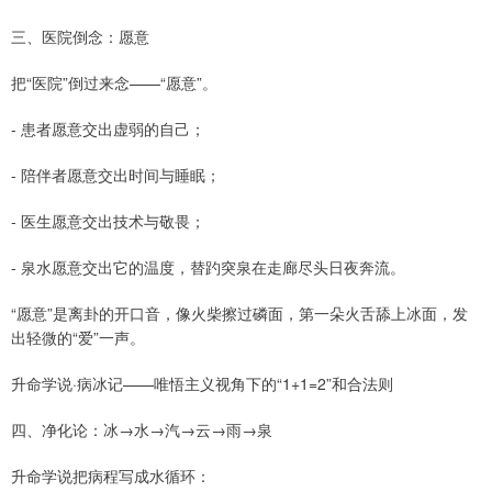
三、医院倒念：愿意
把“医院”倒过来念——“愿意”。
- 患者愿意交出虚弱的自己；
- 陪伴者愿意交出时间与睡眠；
- 医生愿意交出技术与敬畏；
- 泉水愿意交出它的温度，替趵突泉在走廊尽头日夜奔流。
“愿意”是离卦的开口音，像火柴擦过磷面，第一朵火舌舔上冰面，发
出轻微的“爱”一声。
升命学说·病冰记——唯悟主义视角下的“1+1=2”和合法则
四、净化论：冰→水→汽→云→雨→泉
升命学说把病程写成水循环：