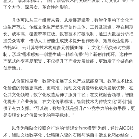
意义。”缪沐阳指出，当前，数智技术的突破性发展，对文化产业产生
了全方位、深层次、革命性的影响。
具体可以从三个维度来看。从发展逻辑看，数智化重构了文化产
业生产范式。传统文化生产受限于创作主体、工具及渠道，存在周期
长、成本高、覆盖窄等短板。数智技术打破限制，通过大数据分析把
握受众需求，借助人工智能生成技术提升创作效率、拓展表达边界，
依托5G、云计算等技术构建多元传播矩阵，让文化产品突破时空限
制，形成“需求感知—创意生成—精准传播”的全新创作闭环。这种生
产范式的变革易配资，不仅提升了产业发展效能，更激发了全链条的
创新活力。
从价值维度看，数智化拓展了文化产业赋能空间。数智技术让文
化价值的传递更高效、更精准，推动文化资源转化成为发展优势。在
公共文化领域，数字化改造延伸了服务半径；在文旅融合领域，智能
化提升了产业价值；在文化传承领域，智能技术为传统文化“两创”提
供了有力支撑。“可以说，数智化既是提升产业竞争力的有效手段，更
是实现文化价值最大化的重要载体。”
以华为和陕文投联合打造的“博观文旅大模型”为例，通过AIGC技
术，辅助文物数字化，让昭陵六骏的石雕与陕西非遗文化巧妙结合，