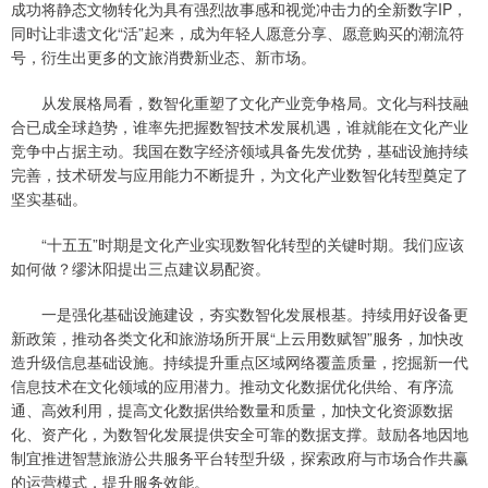
成功将静态文物转化为具有强烈故事感和视觉冲击力的全新数字IP，
同时让非遗文化“活”起来，成为年轻人愿意分享、愿意购买的潮流符
号，衍生出更多的文旅消费新业态、新市场。
从发展格局看，数智化重塑了文化产业竞争格局。文化与科技融
合已成全球趋势，谁率先把握数智技术发展机遇，谁就能在文化产业
竞争中占据主动。我国在数字经济领域具备先发优势，基础设施持续
完善，技术研发与应用能力不断提升，为文化产业数智化转型奠定了
坚实基础。
“十五五”时期是文化产业实现数智化转型的关键时期。我们应该
如何做？缪沐阳提出三点建议易配资。
一是强化基础设施建设，夯实数智化发展根基。持续用好设备更
新政策，推动各类文化和旅游场所开展“上云用数赋智”服务，加快改
造升级信息基础设施。持续提升重点区域网络覆盖质量，挖掘新一代
信息技术在文化领域的应用潜力。推动文化数据优化供给、有序流
通、高效利用，提高文化数据供给数量和质量，加快文化资源数据
化、资产化，为数智化发展提供安全可靠的数据支撑。鼓励各地因地
制宜推进智慧旅游公共服务平台转型升级，探索政府与市场合作共赢
的运营模式，提升服务效能。