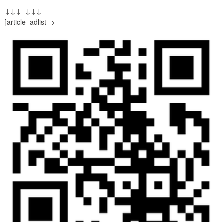
↓↓↓ ↓↓↓
]article_adlist-->