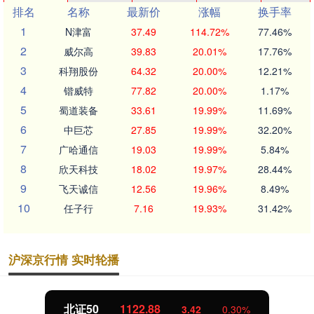
排名
名称
最新价
涨幅
换手率
1
N津富
37.49
114.72%
77.46%
2
威尔高
39.83
20.01%
17.76%
3
科翔股份
64.32
20.00%
12.21%
4
锴威特
77.82
20.00%
1.17%
5
蜀道装备
33.61
19.99%
11.69%
6
中巨芯
27.85
19.99%
32.20%
7
广哈通信
19.03
19.99%
5.84%
8
欣天科技
18.02
19.97%
28.44%
9
飞天诚信
12.56
19.96%
8.49%
10
任子行
7.16
19.93%
31.42%
沪深京行情 实时轮播
北证50
1122.88
3.42
0.30%