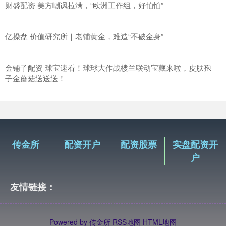
财盛配资 美方嘲讽拉满，“欧洲工作组，好怕怕”
亿操盘 价值研究所｜老铺黄金，难造“不破金身”
金铺子配资 球宝速看！球球大作战楼兰联动宝藏来啦，皮肤孢
子金蘑菇送送送！
传金所
配资开户
配资股票
实盘配资开
户
友情链接：
Powered by
传金所
RSS地图
HTML地图